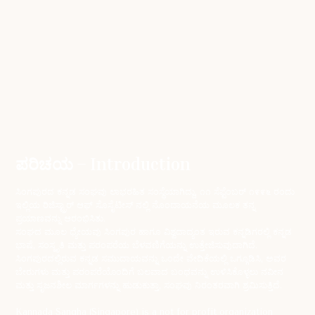
ಪರಿಚಯ – Introduction
ಸಿಂಗಪುರದ ಕನ್ನಡ ಸಂಘವು ಲಾಭರಹಿತ ಸಂಸ್ಥೆಯಾಗಿದ್ದು, ೧೧ ಸೆಪ್ಟೆಂಬರ್ ೧೯೯೬ ರಂದು
ಇಲ್ಲಿಯ ರಿಜಿಸ್ಟ್ರಾರ್ ಆಫ್ ಸೊಸೈಟೀಸ್ ನಲ್ಲಿ ನೊಂದಾಯನೆಯ ಮೂಲಕ ತನ್ನ
ಪ್ರಯಾಣವನ್ನು ಆರಂಭಿಸಿತು.
ಸಂಘದ ಮೂಲ ಧ್ಯೇಯವು ಸಿಂಗಪುರ ಹಾಗೂ ವಿಶ್ವದಾದ್ಯಂತ ಇರುವ ಕನ್ನಡಿಗರಲ್ಲಿ ಕನ್ನಡ
ಭಾಷೆ, ಸಂಸ್ಕೃತಿ ಮತ್ತು ಪರಂಪರೆಯ ಬೆಳವಣಿಗೆಯನ್ನು ಉತ್ತೇಜಿಸುವುದಾಗಿದೆ.
ಸಿಂಗಪುರದಲ್ಲಿರುವ ಕನ್ನಡ ಸಮುದಾಯವನ್ನು ಒಂದೇ ವೇದಿಕೆಯಲ್ಲಿ ಒಗ್ಗೂಡಿಸಿ, ಅವರ
ಬೇರುಗಳು ಮತ್ತು ಪರಂಪರೆಯೊಂದಿಗೆ ಬಲವಾದ ಬಂಧವನ್ನು ಉಳಿಸಿಕೊಳ್ಳಲು ನವೀನ
ಮತ್ತು ಸೃಜನಶೀಲ ಮಾರ್ಗಗಳನ್ನು ಹುಡುಕುತ್ತಾ, ಸಂಘವು ನಿರಂತರವಾಗಿ ಶ್ರಮಿಸುತ್ತಿದೆ.
Kannada Sangha (Singapore) is a not for profit organization